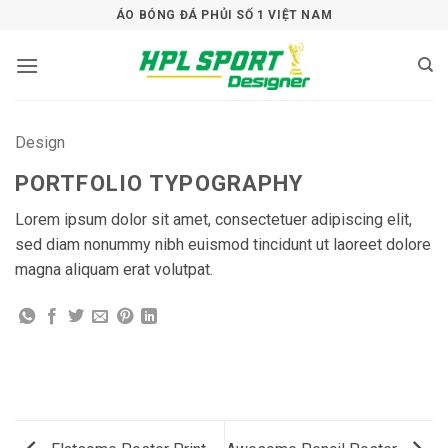
Bỏ
ÁO BÓNG ĐÁ PHỦI SỐ 1 VIỆT NAM
qua
nội
dung
Design
PORTFOLIO TYPOGRAPHY
Lorem ipsum dolor sit amet, consectetuer adipiscing elit,
sed diam nonummy nibh euismod tincidunt ut laoreet dolore
magna aliquam erat volutpat.