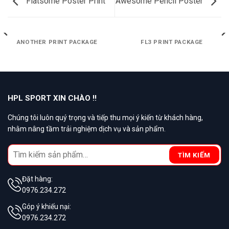
Flatsome Poster Print
Awesome Pencil Poster
ANOTHER PRINT PACKAGE
FL3 PRINT PACKAGE
HPL SPORT XIN CHÀO !!
Chúng tôi luôn quý trọng và tiếp thu mọi ý kiến từ khách hàng,
nhằm nâng tầm trải nghiệm dịch vụ và sản phẩm.
Search
TÌM KIẾM
for:
Đặt hàng:
0976.234.272
Góp ý khiếu nại:
0976.234.272