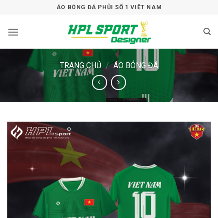
Bỏ
ÁO BÓNG ĐÁ PHỦI SỐ 1 VIỆT NAM
qua
nội
dung
TRANG CHỦ
/
ÁO BÓNG ĐÁ