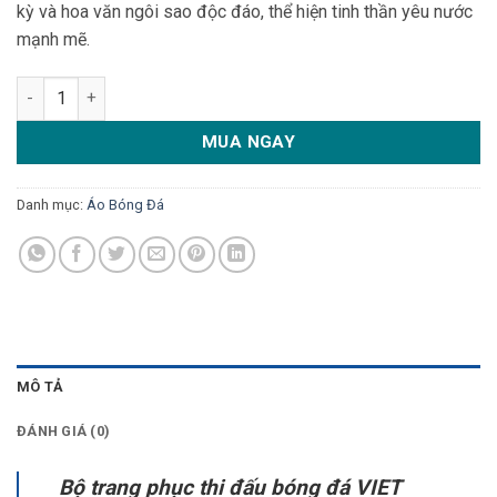
kỳ và hoa văn ngôi sao độc đáo, thể hiện tinh thần yêu nước
mạnh mẽ.
Áo bóng đá VIET NAM màu xanh lá cây – Thiết kế trẻ trung, đậ
MUA NGAY
Danh mục:
Áo Bóng Đá
MÔ TẢ
ĐÁNH GIÁ (0)
Bộ trang phục thi đấu bóng đá VIET