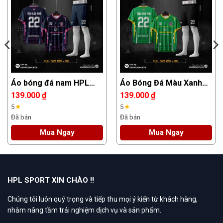
Áo bóng đá nam HPL
Áo Bóng Đá Màu Xanh
SPORT xanh navy họa
Lá Đậm – Bộ Đồ Thi Đấu
139.000
₫
139.000
₫
tiết hiện đại
Thể Thao Chuyên
5
★
5
★
Nghiệp
Đã bán
Đã bán
Mua Ngay
Mua Ngay
HPL SPORT XIN CHÀO !!
Chúng tôi luôn quý trọng và tiếp thu mọi ý kiến từ khách hàng,
nhằm nâng tầm trải nghiệm dịch vụ và sản phẩm.