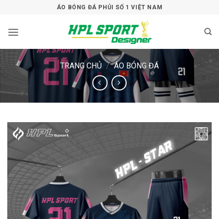
Bỏ
ÁO BÓNG ĐÁ PHỦI SỐ 1 VIỆT NAM
qua
nội
dung
TRANG CHỦ
/
ÁO BÓNG ĐÁ