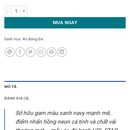
Áo đá banh HPL-STAR xanh navy phối hồng neon số lượng
MUA NGAY
Danh mục:
Áo Bóng Đá
MÔ TẢ
ĐÁNH GIÁ (0)
Sở hữu gam màu xanh navy mạnh mẽ,
điểm nhấn hồng neon cá tính và chất vải