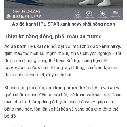
Áo đá banh HPL-STAR xanh navy phối hồng neon
Thiết kế năng động, phối màu ấn tượng
Áo đá banh
HPL-STAR
nổi bật với màu chủ đạo
xanh navy
,
gam màu thể hiện sự mạnh mẽ, tự tin và chuyên nghiệp – rất
được ưa chuộng trong thể thao. Kết hợp cùng họa tiết
geometric in chìm
tinh tế tông xuyệt tông, chiếc áo tạo nên
điểm nhấn riêng biệt, đầy cuốn hút.
Không dừng lại ở đó, sắc
hồng neon
được phối ở vai áo và
quần nhằm mang đến sự nổi bật, trẻ trung và khác biệt. Tone
màu phụ trợ
trắng
dùng ở tay áo, viền cổ và vớ giúp cân
bằng màu sắc, tôn lên vẻ hài hòa và sáng sủa cho tổng thể
bộ đồ.