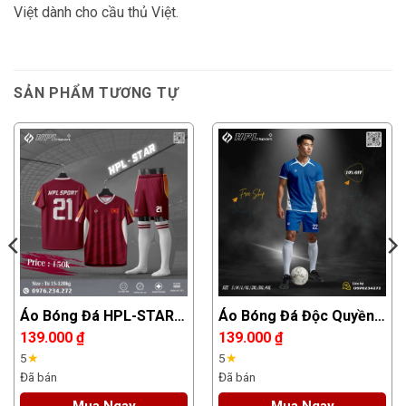
Việt dành cho cầu thủ Việt.
SẢN PHẨM TƯƠNG TỰ
Áo Bóng Đá HPL-STAR
Áo Bóng Đá Độc Quyền
Màu Đỏ Đô – Bùng Nổ
Xanh Dương Đậm – Thiết
139.000
₫
139.000
₫
Nhiệt Huyết Trên Sân
Kế Ngôi Sao Nổi Bật
5
★
5
★
Đã bán
Đã bán
Mua Ngay
Mua Ngay