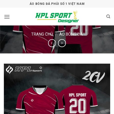
Bỏ
ÁO BÓNG ĐÁ PHỦI SỐ 1 VIỆT NAM
qua
nội
dung
TRANG CHỦ
/
ÁO BÓNG ĐÁ