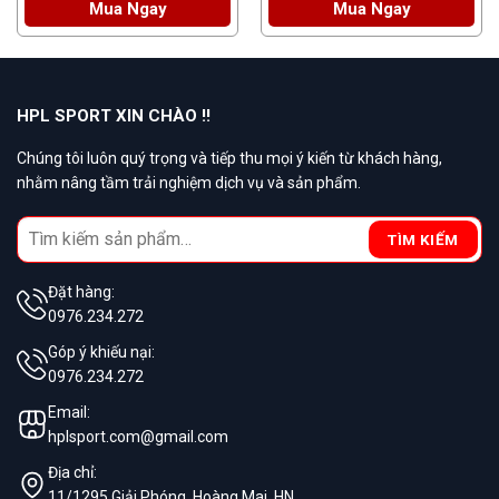
Mua Ngay
Mua Ngay
Hãy để bộ quần áo thể thao HPL 20CV đồng hành cùng bạn
–
trên mọi hành trình chinh phục chiến thắng!
HPL SPORT XIN CHÀO !!
Chúng tôi luôn quý trọng và tiếp thu mọi ý kiến từ khách hàng,
nhằm nâng tầm trải nghiệm dịch vụ và sản phẩm.
Search
TÌM KIẾM
for:
Đặt hàng:
0976.234.272
Góp ý khiếu nại:
0976.234.272
Email:
hplsport.com@gmail.com
Địa chỉ:
11/1295 Giải Phóng, Hoàng Mai, HN