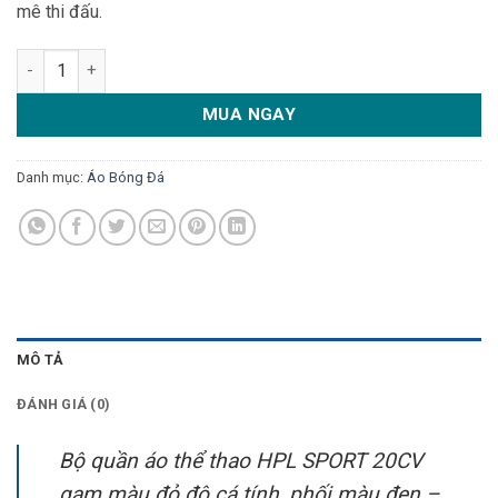
mê thi đấu.
Bộ Quần Áo Thể Thao HPL SPORT 20CV Màu Đỏ Đô - Mạnh Mẽ 
MUA NGAY
Danh mục:
Áo Bóng Đá
MÔ TẢ
ĐÁNH GIÁ (0)
Bộ quần áo thể thao HPL SPORT 20CV
gam màu đỏ đô cá tính, phối màu đen –