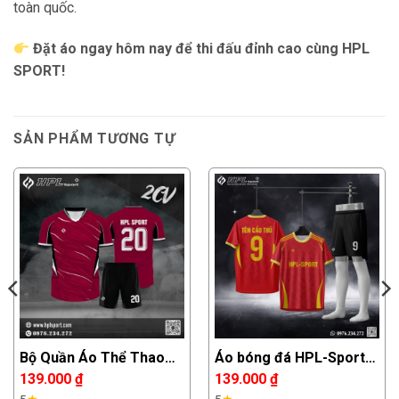
toàn quốc.
Đặt áo ngay hôm nay để thi đấu đỉnh cao cùng HPL
SPORT!
SẢN PHẨM TƯƠNG TỰ
Bộ Quần Áo Thể Thao
Áo bóng đá HPL-Sport
HPL SPORT 20CV Màu
đỏ viền vàng – Mạnh mẽ
139.000
₫
139.000
₫
Đỏ Đô – Mạnh Mẽ Và Cá
và nổi bật trên sân cỏ