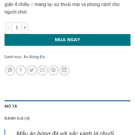
giãn 4 chiều – mang lại sự thoải mái và phong cách cho
người chơi.
Áo bóng đá độc quyền xanh lá chuối non phối xanh dương – Thi
MUA NGAY
Danh mục:
Áo Bóng Đá
MÔ TẢ
ĐÁNH GIÁ (0)
Mẫu áo bóng đá với sắc xanh lá chuối