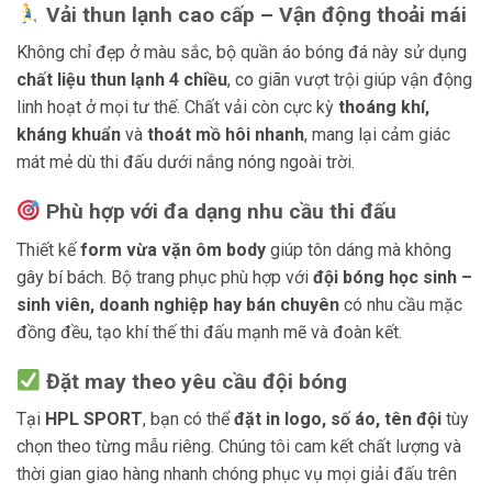
Vải thun lạnh cao cấp – Vận động thoải mái
Không chỉ đẹp ở màu sắc, bộ quần áo bóng đá này sử dụng
chất liệu thun lạnh 4 chiều
, co giãn vượt trội giúp vận động
linh hoạt ở mọi tư thế. Chất vải còn cực kỳ
thoáng khí,
kháng khuẩn
và
thoát mồ hôi nhanh
, mang lại cảm giác
mát mẻ dù thi đấu dưới nắng nóng ngoài trời.
Phù hợp với đa dạng nhu cầu thi đấu
Thiết kế
form vừa vặn ôm body
giúp tôn dáng mà không
gây bí bách. Bộ trang phục phù hợp với
đội bóng học sinh –
sinh viên, doanh nghiệp hay bán chuyên
có nhu cầu mặc
đồng đều, tạo khí thế thi đấu mạnh mẽ và đoàn kết.
Đặt may theo yêu cầu đội bóng
Tại
HPL SPORT
, bạn có thể
đặt in logo, số áo, tên đội
tùy
chọn theo từng mẫu riêng. Chúng tôi cam kết chất lượng và
thời gian giao hàng nhanh chóng phục vụ mọi giải đấu trên