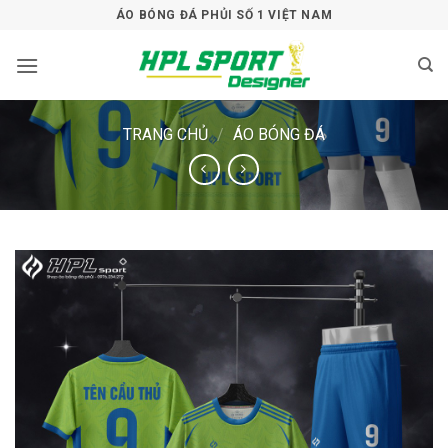
Bỏ
ÁO BÓNG ĐÁ PHỦI SỐ 1 VIỆT NAM
qua
nội
dung
TRANG CHỦ
/
ÁO BÓNG ĐÁ