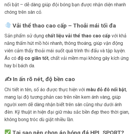
nổi bật – dễ dàng giúp đội bóng bạn được nhận diện nhanh
chóng trên sân cỏ.
Vải thể thao cao cấp – Thoải mái tối đa
Sản phẩm sử dụng
chất liệu vải thể thao cao cấp
với khả
năng thấm hút mồ hôi nhanh, thông thoáng, giúp vận động
viên cảm thấy thoải mái suốt quá trình thi đấu và tập luyện.
Áo có
độ co giãn tốt
, chất vải mềm mại không gây kích ứng
hay bí bách da.
✍️ In ấn rõ nét, độ bền cao
Chi tiết in tên, số áo được thực hiện với
màu đỏ đô nổi bật
,
mang lại độ tương phản cao trên nền kem ánh vàng, giúp
người xem dễ dàng nhận biết trên sân cũng như dưới ánh
đèn. Kỹ thuật in hiện đại giữ màu sắc bền đẹp theo thời gian,
không bong tróc dù giặt nhiều lần.
Tại sao nên chọn áo bóng đá HPL SPORT?