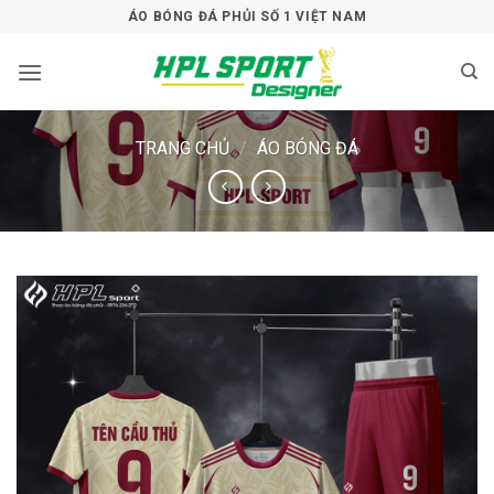
Bỏ
ÁO BÓNG ĐÁ PHỦI SỐ 1 VIỆT NAM
qua
nội
dung
TRANG CHỦ
/
ÁO BÓNG ĐÁ