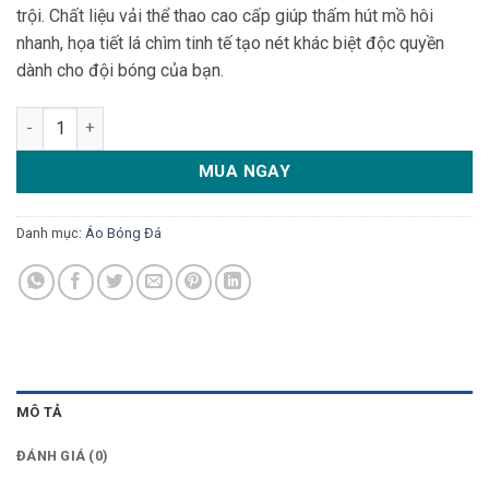
trội. Chất liệu vải thể thao cao cấp giúp thấm hút mồ hôi
nhanh, họa tiết lá chìm tinh tế tạo nét khác biệt độc quyền
dành cho đội bóng của bạn.
Áo Bóng Đá HPL Màu Kem Ánh Vàng Đỏ Đô - Thiết Kế Độc Quyề
MUA NGAY
Danh mục:
Áo Bóng Đá
MÔ TẢ
ĐÁNH GIÁ (0)