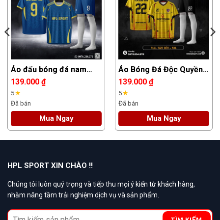
Áo đấu bóng đá nam
Áo Bóng Đá Độc Quyền
xanh dương phối vàng –
HPL – Màu Vàng Nổi Bật
139.000
₫
139.000
₫
Thiết kế độc quyền HPL
Cá Tính
5
★
5
★
Sport
Đã bán
Đã bán
Mua Ngay
Mua Ngay
HPL SPORT XIN CHÀO !!
Chúng tôi luôn quý trọng và tiếp thu mọi ý kiến từ khách hàng,
nhằm nâng tầm trải nghiệm dịch vụ và sản phẩm.
Search
TÌM KIẾM