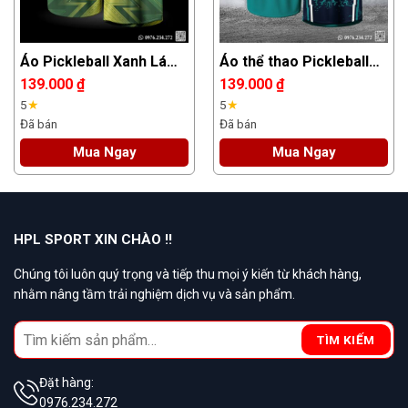
Áo Pickleball Xanh Lá
Áo thể thao Pickleball
Vàng Chanh – Thiết Kế
Team xanh ngọc cá tính
139.000
₫
139.000
₫
Mới Năng Động
5
★
5
★
Đã bán
Đã bán
Mua Ngay
Mua Ngay
HPL SPORT XIN CHÀO !!
Chúng tôi luôn quý trọng và tiếp thu mọi ý kiến từ khách hàng,
nhằm nâng tầm trải nghiệm dịch vụ và sản phẩm.
Search
TÌM KIẾM
for:
Đặt hàng:
0976.234.272