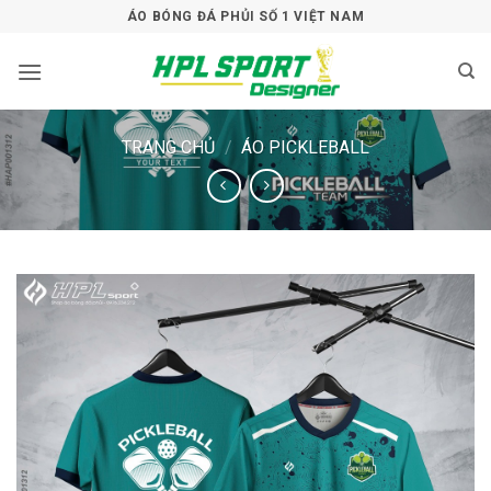
Bỏ
ÁO BÓNG ĐÁ PHỦI SỐ 1 VIỆT NAM
qua
nội
dung
TRANG CHỦ
/
ÁO PICKLEBALL