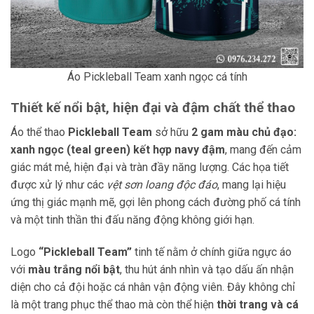
Áo Pickleball Team xanh ngọc cá tính
Thiết kế nổi bật, hiện đại và đậm chất thể thao
Áo thể thao
Pickleball Team
sở hữu
2 gam màu chủ đạo:
xanh ngọc (teal green) kết hợp navy đậm
, mang đến cảm
giác mát mẻ, hiện đại và tràn đầy năng lượng. Các họa tiết
được xử lý như các
vệt sơn loang độc đáo
, mang lại hiệu
ứng thị giác mạnh mẽ, gợi lên phong cách đường phố cá tính
và một tinh thần thi đấu năng động không giới hạn.
Logo
“Pickleball Team”
tinh tế nằm ở chính giữa ngực áo
với
màu trắng nổi bật
, thu hút ánh nhìn và tạo dấu ấn nhận
diện cho cả đội hoặc cá nhân vận động viên. Đây không chỉ
là một trang phục thể thao mà còn thể hiện
thời trang và cá