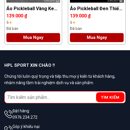
Áo Pickleball Vàng Kem
Áo Pickleball Đen Thiết
Thiết Kế Tự Chọn –
Kế Theo Yêu Cầu – Sang
139.000
₫
139.000
₫
Phong Cách & Thoải Mái
Trọng & Năng Động
5
★
5
★
Cho Mọi Trận Đấu
Đã bán
Đã bán
Mua Ngay
Mua Ngay
HPL SPORT XIN CHÀO !!
Chúng tôi luôn quý trọng và tiếp thu mọi ý kiến từ khách hàng,
nhằm nâng tầm trải nghiệm dịch vụ và sản phẩm.
Search
TÌM KIẾM
for:
Đặt hàng:
0976.234.272
Góp ý khiếu nại: